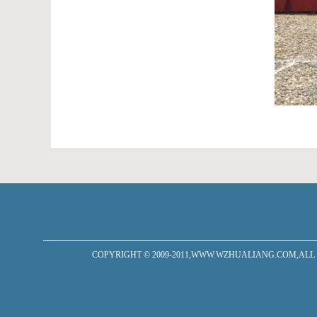
COPYRIGHT © 2009-2011,WWW.WZHUALIANG.C