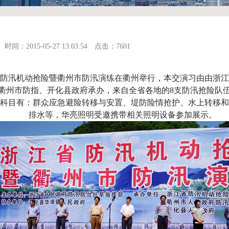
时间：2015-05-27 13:03:54 点击：7601
防汛机动抢险暨衢州市防汛演练在衢州举行，本交演习由由浙江
衢州市防指、开化县政府承办，来自全省各地的
8
支防汛抢险队
科目有：群众应急避险转移与安置、堤防险情抢护、水上转移和
排水等，华亮照明受邀携带相关照明设备参加展示。