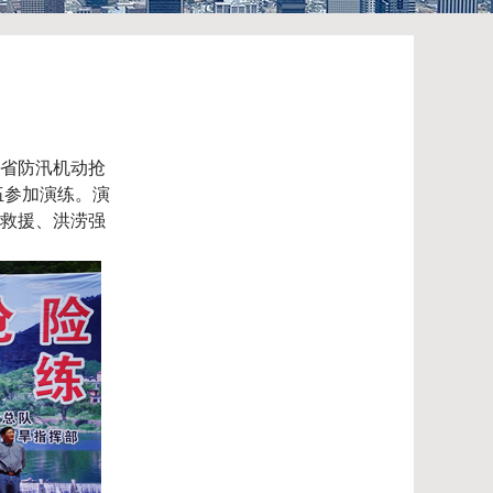
省防汛机动抢
伍参加演练。演
救援、洪涝强